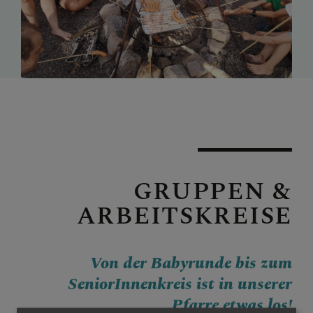
MITTEILUNGEN
SAKRAMENTE & INFOS
GESCHICHTE &
KIRCHEN
GRUPPEN &
ARBEITSKREISE
PFARRBRIEF
Von der Babyrunde bis zum
KIRCHENMUSIK
SeniorInnenkreis ist in unserer
Pfarre etwas los!