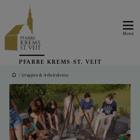
Menü
PFARRTEAM &
PFARRE KREMS-ST. VEIT
KONTAKT
Gruppen & Arbeitskreise
GRUPPEN &
ARBEITSKREISE
GOTTESDIENSTE &