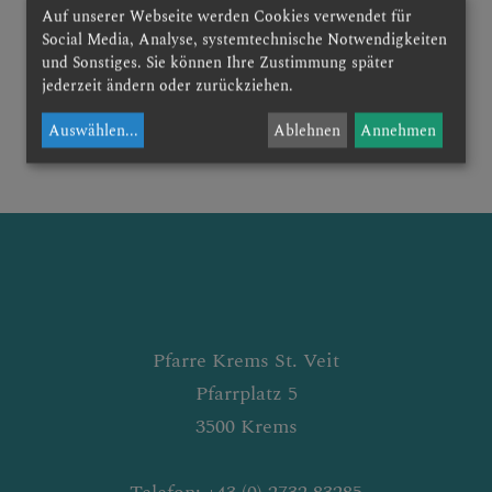
Hier finden Sie Informationen zu
Auf unserer Webseite werden Cookies verwendet für
Social Media, Analyse, systemtechnische Notwendigkeiten
GELÖBNISWALLFAHRT
den einzelnen Arbeitskreisen und
und Sonstiges. Sie können Ihre Zustimmung später
Gruppentreffen. Klicken Sie auf den
jederzeit ändern oder zurückziehen.
jeweiligen Menüpunkt.
Auswählen
...
Ablehnen
Annehmen
DOMFREUNDE
AKTUELLES &
RÜCKBLICK
Pfarre Krems St. Veit
INTERN
Pfarrplatz 5
3500 Krems