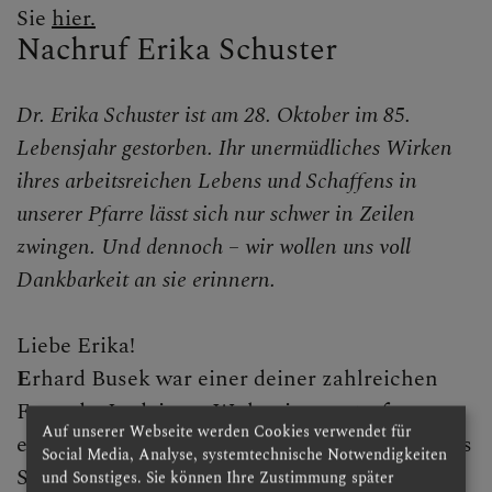
Sie
hier.
Nachruf Erika Schuster
Dr. Erika Schuster ist am 28. Oktober im 85.
Lebensjahr gestorben. Ihr unermüdliches Wirken
ihres arbeitsreichen Lebens und Schaffens in
unserer Pfarre lässt sich nur schwer in Zeilen
zwingen. Und dennoch – wir wollen uns voll
Dankbarkeit an sie erinnern.
Liebe Erika!
E
rhard Busek war einer deiner zahlreichen
Freunde. In deinem Wohnzimmer trafen
Auf unserer Webseite werden Cookies verwendet für
einander „Gott und die Welt“. Während deines
Social Media, Analyse, systemtechnische Notwendigkeiten
Studiums (Deutsch, Philologie und
und Sonstiges. Sie können Ihre Zustimmung später