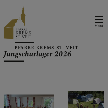
Menü
PFARRTEAM &
PFARRE KREMS-ST. VEIT
KONTAKT
Jungscharlager 2026
GRUPPEN &
ARBEITSKREISE
GOTTESDIENSTE &