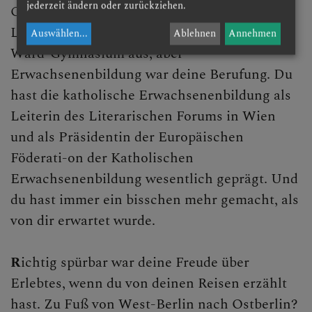
jederzeit ändern oder zurückziehen.
Geschichte) hast du bereits unterrichtet. Den
Lehrberuf übtest du zwar 22 Jahre am Mary-
Auswählen
...
Ablehnen
Annehmen
Ward-Gymnasium aus, aber
Erwachsenenbildung war deine Berufung. Du
hast die katholische Erwachsenenbildung als
Leiterin des Literarischen Forums in Wien
und als Präsidentin der Europäischen
Föderati-on der Katholischen
Erwachsenenbildung wesentlich geprägt. Und
du hast immer ein bisschen mehr gemacht, als
von dir erwartet wurde.
R
ichtig spürbar war deine Freude über
Erlebtes, wenn du von deinen Reisen erzählt
hast. Zu Fuß von West-Berlin nach Ostberlin?