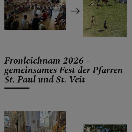
MITTEILUNGEN
SAKRAMENTE & INFOS
GESCHICHTE &
Fronleichnam 2026 -
KIRCHEN
gemeinsames Fest der Pfarren
St. Paul und St. Veit
PFARRBRIEF
KIRCHENMUSIK