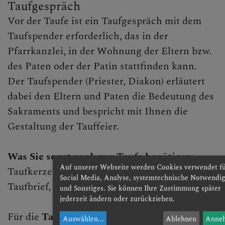
Taufgespräch
Vor der Taufe ist ein Taufgespräch mit dem
Taufspender erforderlich, das in der
Pfarrkanzlei, in der Wohnung der Eltern bzw.
des Paten oder der Patin stattfinden kann.
Der Taufspender (Priester, Diakon) erläutert
dabei den Eltern und Paten die Bedeutung des
Sakraments und bespricht mit Ihnen die
Gestaltung der Tauffeier.
Was Sie sonst noch zur Taufe benötigen:
Auf unserer Webseite werden Cookies verwendet f
Taufkerze (Eltern bzw. Paten besorgen)
Social Media, Analyse, systemtechnische Notwendig
Taufbrief, …
und Sonstiges. Sie können Ihre Zustimmung später
jederzeit ändern oder zurückziehen.
Für die
Taufe von Erwachsenen
erhalten Sie
Auswählen
...
Ablehnen
Anne