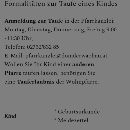
Formalitäten zur Taufe eines Kindes
SAKRAMENTE & INFOS
Anmeldung zur Taufe
in der Pfarrkanzlei:
Taufe
Montag, Dienstag, Donnerstag, Freitag 9:00
Erstkommunion
-11:30 Uhr,
Telefon: 02732/832 85
Firmung
E-Mail:
pfarrkanzlei@domderwachau.at
Hochzeit
Wollen Sie Ihr Kind einer
anderen
Beichte/Aussprache
Pfarre
taufen lassen, benötigen Sie
eine
Tauferlaubnis
der Wohnpfarre.
Krankensalbung
Begräbnis
Wiedereintritt
* Geburtsurkunde
Kind
* Meldezettel