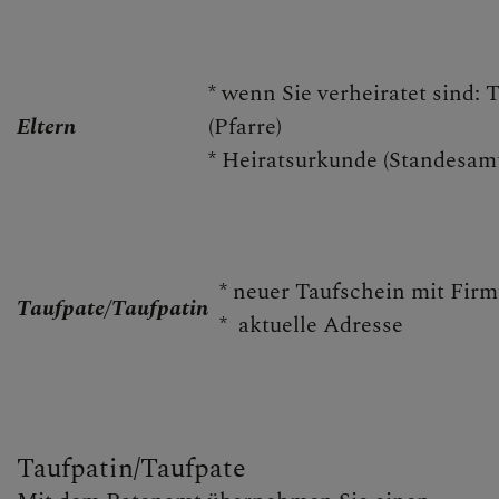
GESCHICHTE & KIRCHEN
* wenn Sie verheiratet sind:
PFARRBRIEF
Eltern
(Pfarre)
* Heiratsurkunde (Standesam
KIRCHENMUSIK
* neuer Taufschein mit Fir
Taufpate/Taufpatin
* aktuelle Adresse
GELÖBNISWALLFAHRT
DOMFREUNDE
Taufpatin/Taufpate