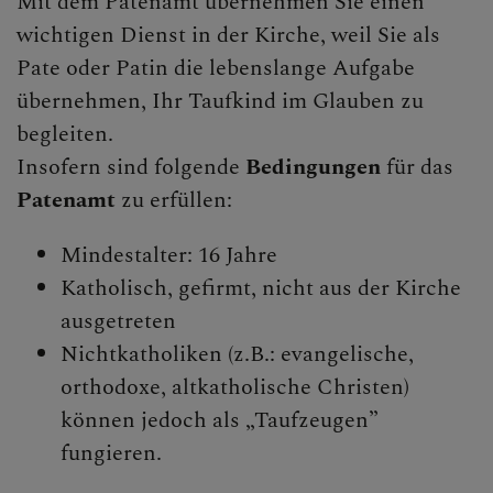
Mit dem Patenamt übernehmen Sie einen
wichtigen Dienst in der Kirche, weil Sie als
AKTUELLES & RÜCKBLIC
Pate oder Patin die lebenslange Aufgabe
übernehmen, Ihr Taufkind im Glauben zu
begleiten.
INTERN
Insofern sind folgende
Bedingungen
für das
Patenamt
zu erfüllen:
Mindestalter: 16 Jahre
Katholisch, gefirmt, nicht aus der Kirche
ausgetreten
Nichtkatholiken (z.B.: evangelische,
orthodoxe, altkatholische Christen)
können jedoch als „Taufzeugen”
fungieren.