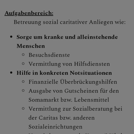
MinistrantInnen
Aufgabenbereich:
Jugend
Betreuung sozial caritativer Anliegen wie:
Katholisches Bildungswerk
Sorge um kranke und alleinstehende
Menschen
Katholische Frauenbewegung
Besuchsdienste
SeniorInnen
Vermittlung von Hilfsdiensten
AK Kinderliturgie
Hilfe in konkreten Notsituationen
Finanzielle Überbrückungshilfen
AK Familie
Ausgabe von Gutscheinen für den
AK Liturgie
Somamarkt bzw. Lebensmittel
Vermittlung zur Sozialberatung bei
AK Caritas
der Caritas bzw. anderen
AK Pfarrcafé
Sozialeinrichtungen