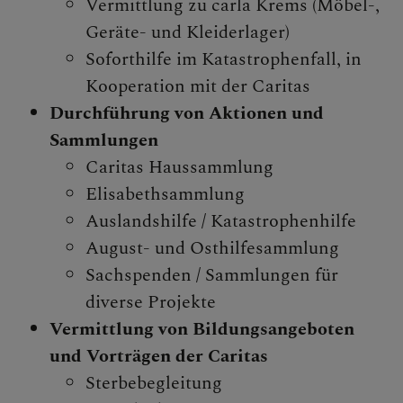
Vermittlung zu carla Krems (Möbel-,
Domfreunde
Geräte- und Kleiderlager)
Soforthilfe im Katastrophenfall, in
Kooperation mit der Caritas
GOTTESDIENSTE &
MITTEILUNGEN
Durchführung von Aktionen und
Sammlungen
Caritas Haussammlung
Elisabethsammlung
SAKRAMENTE & INFOS
Auslandshilfe / Katastrophenhilfe
August- und Osthilfesammlung
Sachspenden / Sammlungen für
GESCHICHTE &
KIRCHEN
diverse Projekte
Vermittlung von Bildungsangeboten
und Vorträgen der Caritas
Sterbebegleitung
PFARRBRIEF