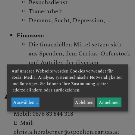
Besuchsdienst
Trauerarbeit
Demenz, Sucht, Depression, ….
KIRCHENMUSIK
Finanzen:
Die finanziellen Mittel setzen sich
GELÖBNISWALLFAHRT
aus Spenden, dem Caritas-Opferstock
und Anteilen der diversen
Sammlungen zusammen.
Auf unserer Webseite werden Cookies verwendet für
Social Media, Analyse, systemtechnische Notwendigkeiten
DOMFREUNDE
und Sonstiges. Sie können Ihre Zustimmung später
jederzeit ändern oder zurückziehen.
Zuständig für das Dekanat Krems:
Auswählen
...
Ablehnen
Annehmen
Christa Herzberger
AKTUELLES &
Mobil: 0676 83 844 318
RÜCKBLICK
E-Mail:
christa.herzberger@stpoelten.caritas.at