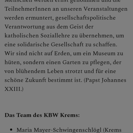
Domfreunde
TeilnehmerInnen an unseren Veranstaltungen
werden ermuntert, gesellschaftspolitische
Verantwortung aus dem Geist der
GOTTESDIENSTE &
katholischen Soziallehre zu übernehmen, um
MITTEILUNGEN
eine solidarische Gesellschaft zu schaffen.
Wir sind nicht auf Erden, um ein Museum zu
hüten, sondern einen Garten zu pflegen, der
SAKRAMENTE & INFOS
von blühendem Leben strotzt und für eine
schöne Zukunft bestimmt ist. (Papst Johannes
XXIII.)
GESCHICHTE &
KIRCHEN
Das Team des KBW Krems:
PFARRBRIEF
Maria Mayer-Schwingenschlögl (Krems