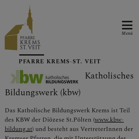
Menü
PFARRTEAM &
PFARRE KREMS-ST. VEIT
KONTAKT
Katholisches
Bildungswerk (kbw)
GRUPPEN &
ARBEITSKREISE
Das Katholische Bildungswerk Krems ist Teil
Babyrunde
des KBW der Diözese St.Pölten (
www.kbw-
bildung.at
) und besteht aus VertreterInnen der
Jungschar
Kremser Pfarren, die mit Unterstützung der