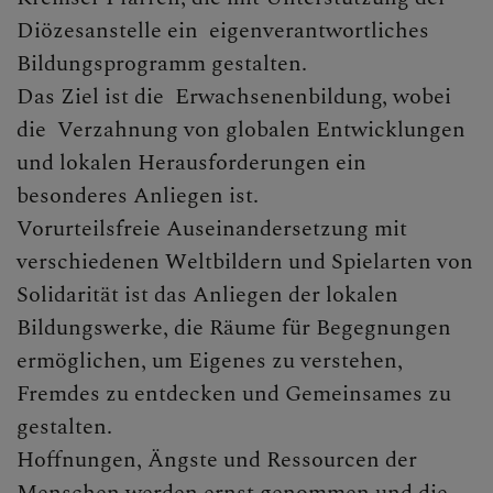
MinistrantInnen
Diözesanstelle ein eigenverantwortliches
Bildungsprogramm gestalten.
Jugend
Das Ziel ist die Erwachsenenbildung, wobei
Katholisches Bildungswerk
die Verzahnung von globalen Entwicklungen
und lokalen Herausforderungen ein
Katholische Frauenbewegung
besonderes Anliegen ist.
SeniorInnen
Vorurteilsfreie Auseinandersetzung mit
verschiedenen Weltbildern und Spielarten von
AK Kinderliturgie
Solidarität ist das Anliegen der lokalen
AK Familie
Bildungswerke, die Räume für Begegnungen
ermöglichen, um Eigenes zu verstehen,
AK Liturgie
Fremdes zu entdecken und Gemeinsames zu
AK Caritas
gestalten.
Hoffnungen, Ängste und Ressourcen der
AK Pfarrcafé
Menschen werden ernst genommen und die