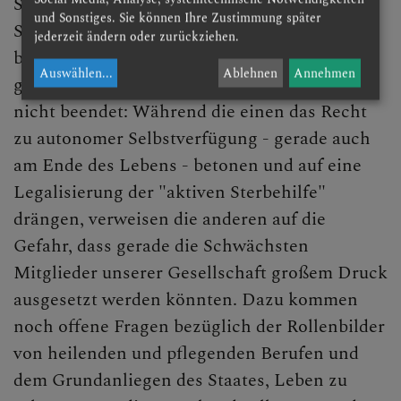
Seit 2022 ist das Verbot der Beihilfe zum
und Sonstiges. Sie können Ihre Zustimmung später
Suizid aufgehoben; die aktive Sterbehilfe
jederzeit ändern oder zurückziehen.
bleibt jedoch weiterhin verboten. Die
Auswählen
...
Ablehnen
Annehmen
gesellschaftliche Diskussion ist damit aber
nicht beendet: Während die einen das Recht
zu autonomer Selbstverfügung - gerade auch
am Ende des Lebens - betonen und auf eine
Legalisierung der "aktiven Sterbehilfe"
drängen, verweisen die anderen auf die
Gefahr, dass gerade die Schwächsten
Mitglieder unserer Gesellschaft großem Druck
ausgesetzt werden könnten. Dazu kommen
noch offene Fragen bezüglich der Rollenbilder
von heilenden und pflegenden Berufen und
dem Grundanliegen des Staates, Leben zu