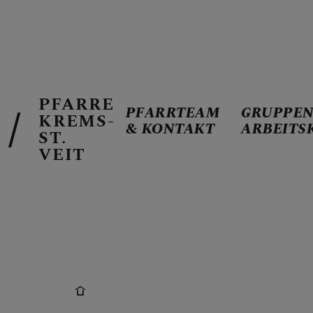
PFARRE
PFARRTEAM
GRUPPEN
KREMS-
& KONTAKT
ARBEITS
PFARRTEAM 
ST.
VEIT
GRUPPEN & 
GOTTESDIEN