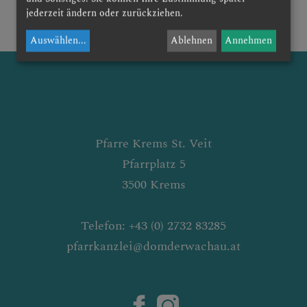
jederzeit ändern oder zurückziehen.
ALLFAHRT
Auswählen
...
Ablehnen
Annehmen
E
Pfarre Krems St. Veit
Pfarrplatz 5
& RÜCKBLICK
3500 Krems
Telefon: +43 (0) 2732 83285
pfarrkanzlei@domderwachau.at