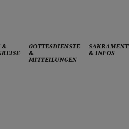
 &
GOTTESDIENSTE
SAKRAMENT
KREISE
&
& INFOS
& KONTAKT
MITTEILUNGEN
ARBEITSKREISE
STE & MITTEILUNGEN