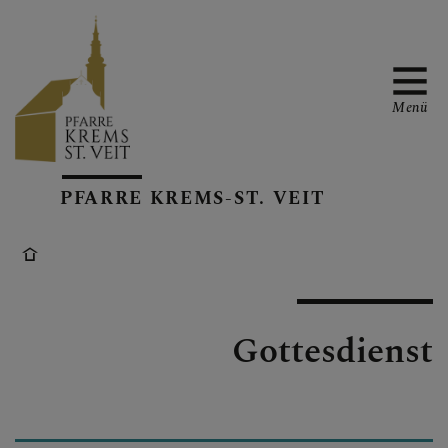
Menü
PFARRTEAM &
PFARRE KREMS-ST. VEIT
KONTAKT
GRUPPEN &
ARBEITSKREISE
Gottesdienst
GOTTESDIENSTE &