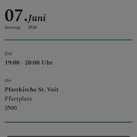
MITTEILUNGEN
07.
Juni
SAKRAMENTE & INFOS
Sonntag
2026
Zeit
GESCHICHTE &
19:00 - 20:00 Uhr
KIRCHEN
Ort
Pfarrkirche St. Veit
PFARRBRIEF
Pfarrplatz
3500
KIRCHENMUSIK