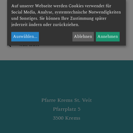
Auf unserer Webseite werden Cookies verwendet für
GELÖBNISWALLFAHRT
Social Media, Analyse, systemtechnische Notwendigkeiten
und Sonstiges. Sie können Ihre Zustimmung später
jederzeit ändern oder zurückziehen.
Auswählen
...
Ablehnen
Annehmen
DOMFREUNDE
zurück
AKTUELLES &
RÜCKBLICK
Pfarre Krems St. Veit
INTERN
Pfarrplatz 5
3500 Krems