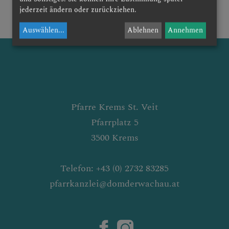
jederzeit ändern oder zurückziehen.
ALLFAHRT
Auswählen
...
Ablehnen
Annehmen
E
Pfarre Krems St. Veit
Pfarrplatz 5
& RÜCKBLICK
3500 Krems
Telefon: +43 (0) 2732 83285
pfarrkanzlei@domderwachau.at