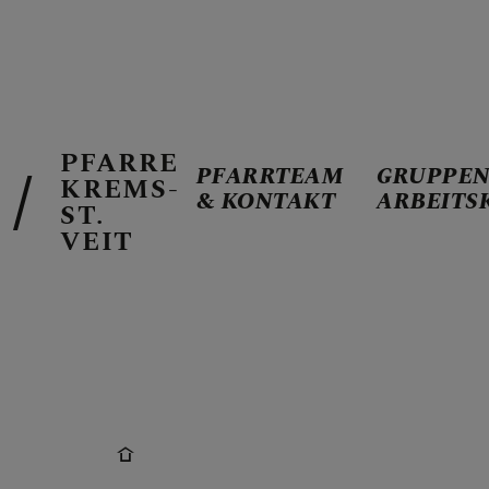
PFARRE
PFARRTEAM
GRUPPEN
KREMS-
& KONTAKT
ARBEITS
PFARRTEAM 
ST.
VEIT
GRUPPEN & 
GOTTESDIEN