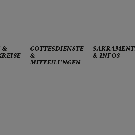
 &
GOTTESDIENSTE
SAKRAMENT
KREISE
&
& INFOS
& KONTAKT
MITTEILUNGEN
ARBEITSKREISE
STE & MITTEILUNGEN