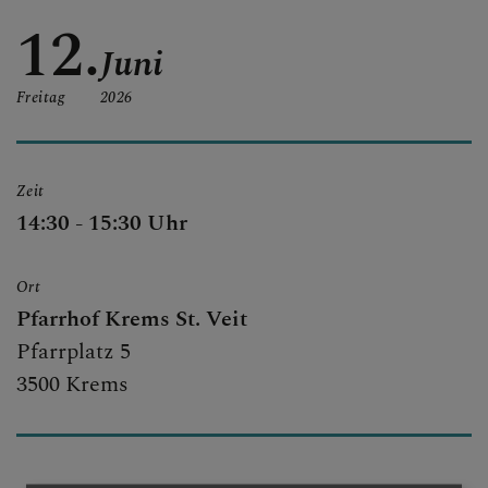
MITTEILUNGEN
12.
Juni
SAKRAMENTE & INFOS
Freitag
2026
Zeit
GESCHICHTE &
14:30 - 15:30 Uhr
KIRCHEN
Ort
Pfarrhof Krems St. Veit
PFARRBRIEF
Pfarrplatz 5
3500 Krems
KIRCHENMUSIK