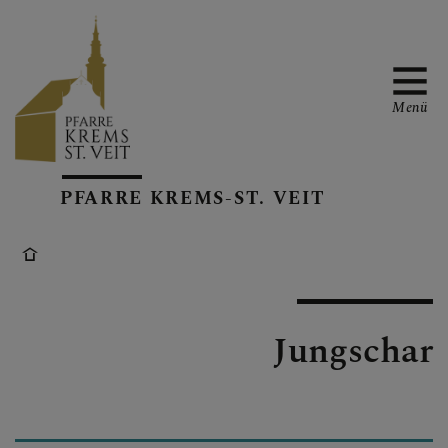
Menü
PFARRTEAM &
PFARRE KREMS-ST. VEIT
KONTAKT
GRUPPEN &
ARBEITSKREISE
Jungschar
GOTTESDIENSTE &