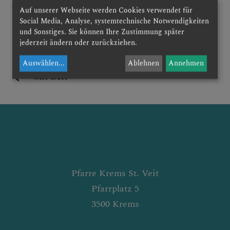
Auf unserer Webseite werden Cookies verwendet für
GELÖBNISWALLFAHRT
Social Media, Analyse, systemtechnische Notwendigkeiten
und Sonstiges. Sie können Ihre Zustimmung später
jederzeit ändern oder zurückziehen.
Auswählen
...
Ablehnen
Annehmen
DOMFREUNDE
zurück
AKTUELLES &
RÜCKBLICK
Pfarre Krems St. Veit
INTERN
Pfarrplatz 5
3500 Krems